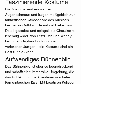
Faszinierende Kostüme
Die Kostüme sind ein wahrer 
Augenschmaus und tragen maßgeblich zur 
fantastischen Atmosphäre des Musicals 
bei. Jedes Outfit wurde mit viel Liebe zum 
Detail gestaltet und spiegelt die Charaktere 
lebendig wider. Von Peter Pan und Wendy 
bis hin zu Captain Hook und den 
verlorenen Jungen – die Kostüme sind ein 
Fest für die Sinne.
Aufwendiges Bühnenbild
Das Bühnenbild ist ebenso beeindruckend 
und schafft eine immersive Umgebung, die 
das Publikum in die Abenteuer von Peter 
Pan eintauchen lässt. Mit kreativen Kulissen 
und effektvollen Lichtspielen wird 
Nimmerland zum Leben erweckt und sorgt 
für unvergessliche Momente.
Mehr anzeigen