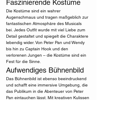
Faszinierende Kostüme
Die Kostüme sind ein wahrer 
Augenschmaus und tragen maßgeblich zur 
fantastischen Atmosphäre des Musicals 
bei. Jedes Outfit wurde mit viel Liebe zum 
Detail gestaltet und spiegelt die Charaktere 
lebendig wider. Von Peter Pan und Wendy 
bis hin zu Captain Hook und den 
verlorenen Jungen – die Kostüme sind ein 
Fest für die Sinne.
Aufwendiges Bühnenbild
Das Bühnenbild ist ebenso beeindruckend 
und schafft eine immersive Umgebung, die 
das Publikum in die Abenteuer von Peter 
Pan eintauchen lässt. Mit kreativen Kulissen 
und effektvollen Lichtspielen wird 
Nimmerland zum Leben erweckt und sorgt 
für unvergessliche Momente.
Mehr anzeigen