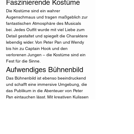
Faszinierende Kostüme
Die Kostüme sind ein wahrer 
Augenschmaus und tragen maßgeblich zur 
fantastischen Atmosphäre des Musicals 
bei. Jedes Outfit wurde mit viel Liebe zum 
Detail gestaltet und spiegelt die Charaktere 
lebendig wider. Von Peter Pan und Wendy 
bis hin zu Captain Hook und den 
verlorenen Jungen – die Kostüme sind ein 
Fest für die Sinne.
Aufwendiges Bühnenbild
Das Bühnenbild ist ebenso beeindruckend 
und schafft eine immersive Umgebung, die 
das Publikum in die Abenteuer von Peter 
Pan eintauchen lässt. Mit kreativen Kulissen 
und effektvollen Lichtspielen wird 
Nimmerland zum Leben erweckt und sorgt 
für unvergessliche Momente.
Mehr anzeigen