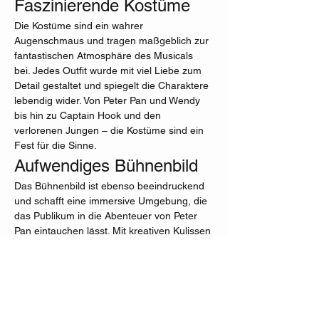
Faszinierende Kostüme
Die Kostüme sind ein wahrer 
Augenschmaus und tragen maßgeblich zur 
fantastischen Atmosphäre des Musicals 
bei. Jedes Outfit wurde mit viel Liebe zum 
Detail gestaltet und spiegelt die Charaktere 
lebendig wider. Von Peter Pan und Wendy 
bis hin zu Captain Hook und den 
verlorenen Jungen – die Kostüme sind ein 
Fest für die Sinne.
Aufwendiges Bühnenbild
Das Bühnenbild ist ebenso beeindruckend 
und schafft eine immersive Umgebung, die 
das Publikum in die Abenteuer von Peter 
Pan eintauchen lässt. Mit kreativen Kulissen 
und effektvollen Lichtspielen wird 
Nimmerland zum Leben erweckt und sorgt 
für unvergessliche Momente.
Mehr anzeigen