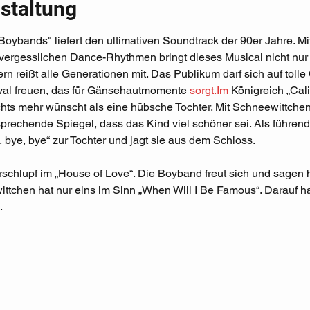
staltung
oybands" liefert den ultimativen Soundtrack der 90er Jahre. M
nvergesslichen Dance-Rhythmen bringt dieses Musical nicht nur 
 reißt alle Generationen mit. Das Publikum darf sich auf tolle
al freuen, das für Gänsehautmomente 
sorgt.Im
 Königreich „Cali
chts mehr wünscht als eine hübsche Tochter. Mit Schneewittchen 
 sprechende Spiegel, dass das Kind viel schöner sei. Als führe
 bye, bye“ zur Tochter und jagt sie aus dem Schloss. 
schlupf im „House of Love“. Die Boyband freut sich und sagen h
tchen hat nur eins im Sinn „When Will I Be Famous“. Darauf h
.