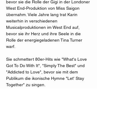
bevor sie die Rolle der Gigi in der Londoner 
West End-Produktion von Miss Saigon 
übernahm. Viele Jahre lang trat Karin 
weiterhin in verschiedenen 
Musicalproduktionen im West End auf, 
bevor sie ihr Herz und ihre Seele in die 
Rolle der energiegeladenen Tina Turner 
warf.
Sie schmettert 80er-Hits wie "What's Love 
Got To Do With It", "Simply The Best" und 
"Addicted to Love", bevor sie mit dem 
Publikum die ikonische Hymne "Let' Stay 
Together" zu singen.
Begleitet von einer phantastischen Band ist 
die "Typical Tina Show" einfach ein Must 
see!
Karten kaufen