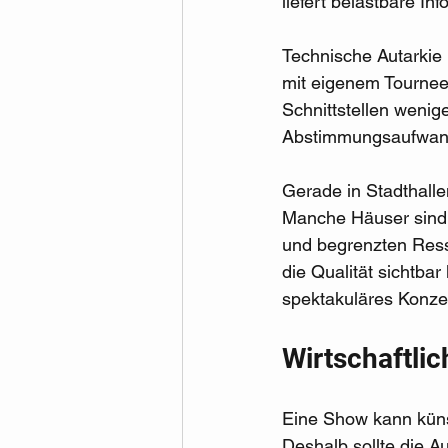
liefert belastbare Inf
Technische Autarkie 
mit eigenem Tournee-
Schnittstellen wenige
Abstimmungsaufwand,
Gerade in Stadthallen
Manche Häuser sind 
und begrenzten Resso
die Qualität sichtbar 
spektakuläres Konzep
Wirtschaftli
Eine Show kann künst
Deshalb sollte die 