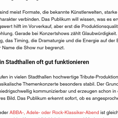
sind meist Formate, die bekannte Künstlerwelten, stark
arakter verbinden. Das Publikum will wissen, was es erwa
wert hilft im Vorverkauf, aber erst die Produktionsquali
ehlung. Gerade bei Konzertshows zählt Glaubwürdigkeit.
g, das Timing, die Dramaturgie und die Energie auf der 
er Name die Show nur begrenzt.
n Stadthallen oft gut funktionieren
en in vielen Stadthallen hochwertige Tribute-Produktion
kalische Themenkonzerte besonders stabil. Der Grund i
niedrigschwellig kommunizierbar und erzeugen schon in 
es Bild. Das Publikum erkennt sofort, ob es angesproche
eder 
ABBA-, Adele- oder Rock-Klassiker-Abend
 ist glei