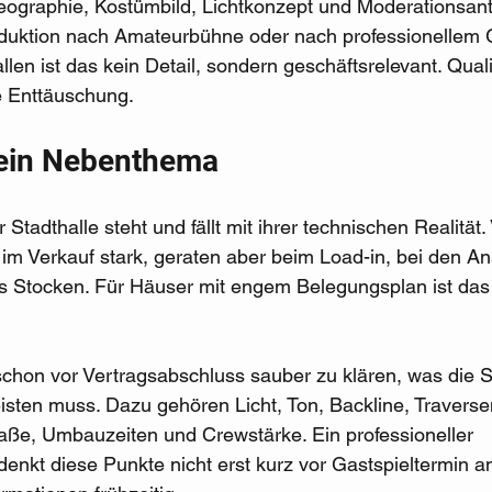
ographie, Kostümbild, Lichtkonzept und Moderationsante
oduktion nach Amateurbühne oder nach professionellem G
llen ist das kein Detail, sondern geschäftsrelevant. Qualit
 Enttäuschung.
kein Nebenthema
Stadthalle steht und fällt mit ihrer technischen Realität. 
im Verkauf stark, geraten aber beim Load-in, bei den A
ns Stocken. Für Häuser mit engem Belegungsplan ist das
 schon vor Vertragsabschluss sauber zu klären, was die S
sten muss. Dazu gehören Licht, Ton, Backline, Traverse
ße, Umbauzeiten und Crewstärke. Ein professioneller 
denkt diese Punkte nicht erst kurz vor Gastspieltermin a