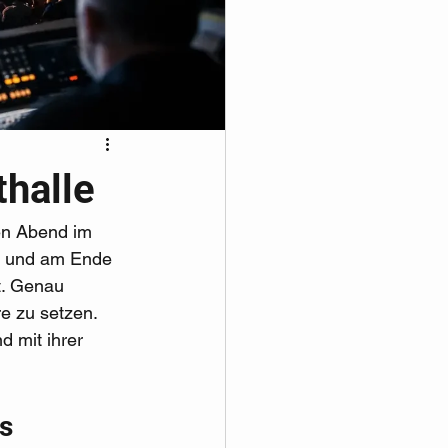
thalle
nen Abend im 
d und am Ende 
. Genau 
e zu setzen. 
d mit ihrer 
s