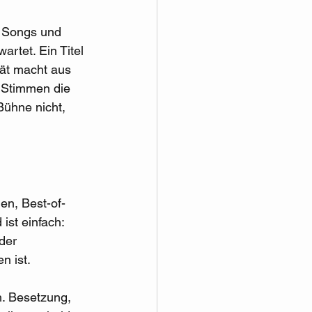
e Songs und 
rtet. Ein Titel 
tät macht aus 
 Stimmen die 
Bühne nicht, 
en, Best-of-
st einfach: 
der 
n ist.
ch. Besetzung, 