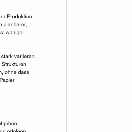
ne Produktion 
n planbarer, 
as: weniger 
 stark variieren. 
 Strukturen 
n, ohne dass 
 Papier 
ufgehen. 
n erfolgen. 