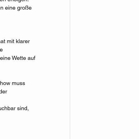
n eine große 
t mit klarer 
e 
eine Wette auf 
show muss 
der 
 
chbar sind, 