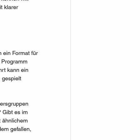
 klarer 
 ein Format für 
es Programm 
rt kann ein 
 gespielt 
tersgruppen 
 Gibt es im 
t ähnlichem 
em gefallen, 