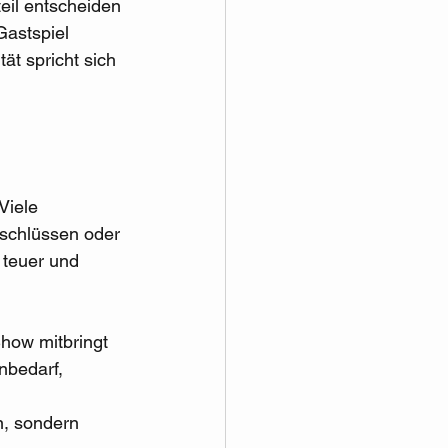
il entscheiden 
astspiel 
ät spricht sich 
Viele 
nschlüssen oder 
 teuer und 
how mitbringt 
nbedarf, 
n, sondern 