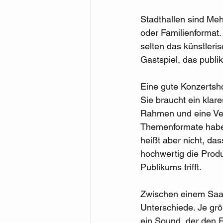
Stadthallen sind M
oder Familienformat.
selten das künstleri
Gastspiel, das publi
Eine gute Konzertsh
Sie braucht ein klar
Rahmen und eine Verm
Themenformate haben 
heißt aber nicht, das
hochwertig die Produ
Publikums trifft.
Zwischen einem Saal 
Unterschiede. Je gr
ein Sound, der den R