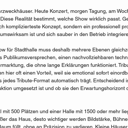
ehrzweckhäuser. Heute Konzert, morgen Tagung, am Woc
 Diese Realität bestimmt, welche Show wirklich passt. G
sch komplizierteste Konzept, sondern ein professionell pr
kumswirksam ist und sich sauber in den Betrieb integriere
ow für Stadthalle muss deshalb mehrere Ebenen gleichze
es Publikumsversprechen, einen nachvollziehbaren techn
arktung, die ohne lange Erklärungen funktioniert. Trib
hier oft einen Vorteil, weil sie emotional sofort einordb
s jedes Tribute-Format automatisch trägt. Entscheidend is
ktion umgesetzt ist und ob sie den Erwartungshorizont d
mit 500 Plätzen und einer Halle mit 1500 oder mehr lie
ößer das Haus, desto wichtiger werden Bildstärke, Bühn
aum füllt, ohne an Präzision zu verlieren. Kleine Häuser