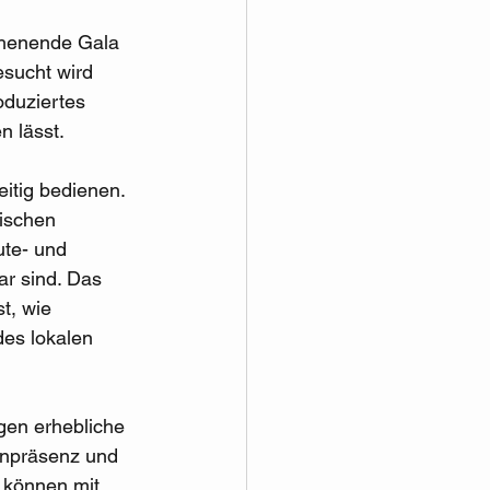
henende Gala 
esucht wird 
oduziertes 
n lässt.
itig bedienen. 
ischen 
ute- und 
ar sind. Das 
t, wie 
es lokalen 
gen erhebliche 
enpräsenz und 
 können mit 