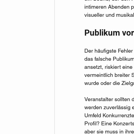
intimeren Abenden pu
visueller und musika
Publikum vo
Der häufigste Fehler
das falsche Publikum
ansetzt, riskiert ei
vermeintlich breiter
wurde oder die Zielgr
Veranstalter sollten
werden zuverlässig e
Umfeld Konkurrenzter
Profil? Eine Konzert
aber sie muss in ih