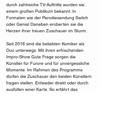
durch zahlreiche TV-Auftritte wurden sie 
einem großen Publikum bekannt. In 
Formaten wie der Parodiesendung Switch 
oder Genial Daneben eroberten sie die 
Herzen ihrer treuen Zuschauer im Sturm.
Seit 2018 sind die beliebten Komiker als 
Duo unterwegs. Mit ihren erfrischenden 
Impro-Show Gute Frage sorgen die 
Künstler für Furore und für unvergessliche 
Momente. Im Rahmen des Programms 
dürfen die Zuschauer den beiden Künstlern 
fragen stellen. Entweder direkt oder durch 
ausfüllen einer Karte. So erfährt das 
Publikum auch allerlei Informationen über 
das ulkige Duo. 
Träume, Geschichten aus der Kindheit und 
vieles mehr.
Eine ganz persönliche Impro-Comedy 
Show für jung und Alt.