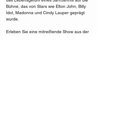
das Lebensgefühl eines Jahrzehnts auf die 
Bühne, das von Stars wie Elton John, Billy 
Idol, Madonna und Cindy Lauper geprägt 
wurde.
Erleben Sie eine mitreißende Show aus der 
Ära der Schulterpolster und Zauberwürfel, 
die mit ein wenig Magie »In Harmony« 
endet!​
Diese Veranstaltung teilen
Kartentelefon:
01805 119 110
(max.
0,14€/min.)