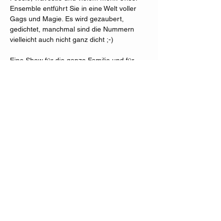
Ensemble entführt Sie in eine Welt voller 
Gags und Magie. Es wird gezaubert, 
gedichtet, manchmal sind die Nummern 
vielleicht auch nicht ganz dicht ;-)
Eine Show für die ganze Familie und für 
jedes Alter, vor allem auch für Kinder.
Mehr anzeigen
Diese Veranstaltung teilen
Kartentelefon:
01805 119 110
(max.