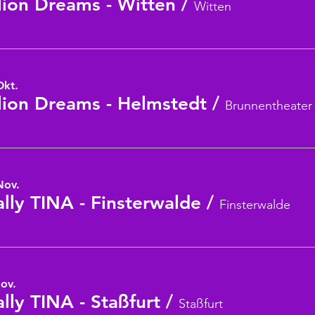
lion Dreams - Witten
/
Witten
Okt.
lion Dreams - Helmstedt
/
Nov.
ally TINA - Finsterwalde
/
Finsterwalde
Nov.
ally TINA - Staßfurt
/
Staßfurt