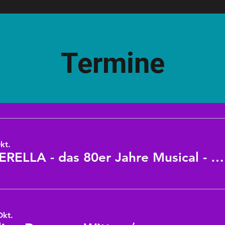
Termine
Okt.
CINDERELLA - das 80er Jahre Musical - Finsterwalde
Okt.