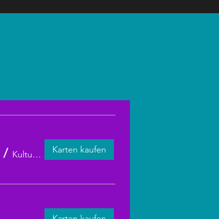
Karten kaufen
/
Kulturweberei Finsterwalde
Karten kaufen