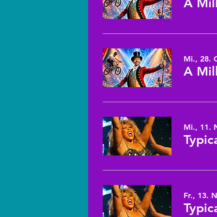
A Mil
Mi., 28. 
A Mil
Mi., 11. 
Typic
Fr., 13. 
Typic