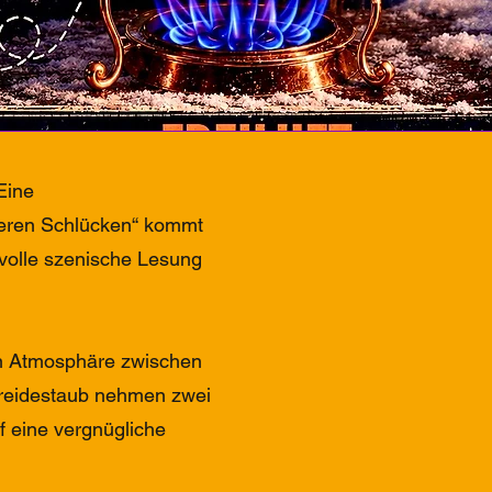
Eine
eren Schlücken“ kommt
rvolle szenische Lesung
ten Atmosphäre zwischen
reidestaub nehmen zwei
f eine vergnügliche