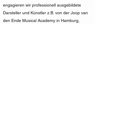
engagieren wir professionell ausgebildete
Darsteller und Künstler z.B. von der Joop van
den Ende Musical Academy in Hamburg,
Hochschule für Schauspielkunst Ernst Busch in
Berlin, Theaterakademie August Everding in
München, Folkwang Universität der Künste in
Essen, Hochschule Osnabrück, und der Stage
School Hamburg.
#theaterhits #musicalhit #theater #musical
#tourneetheater #tournee #tourneemusical
#tour #show #romeoundjulia #bachderrebell
#abbashow #dancingqueen #magicmusicals
#allenurgeklaut #kinderliederreise
#bluesbrothers
#nurnochschnelldiehochzeitretten
#derzauberlehrling #zauberlehrling #elvis