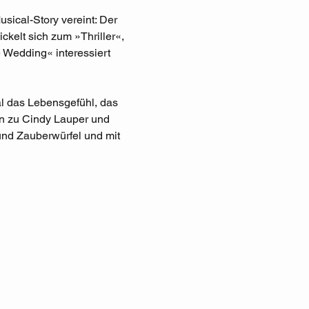
sical-Story vereint: Der 
kelt sich zum »Thriller«, 
e Wedding« interessiert 
l das Lebensgefühl, das 
in zu Cindy Lauper und 
nd Zauberwürfel und mit 