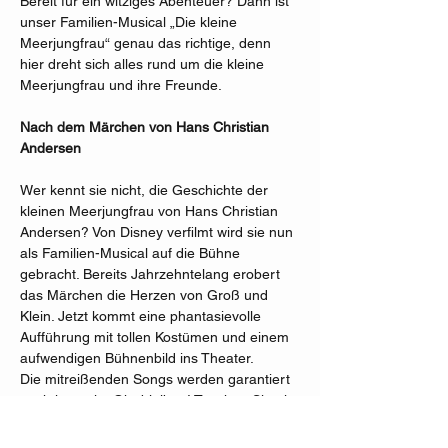
Bereit für ein witziges Abenteuer? Dann ist 
unser Familien-Musical „Die kleine 
Meerjungfrau“ genau das richtige, denn 
hier dreht sich alles rund um die kleine 
Meerjungfrau und ihre Freunde.
Nach dem Märchen von Hans Christian 
Andersen
Wer kennt sie nicht, die Geschichte der 
kleinen Meerjungfrau von Hans Christian 
Andersen? Von Disney verfilmt wird sie nun 
als Familien-Musical auf die Bühne 
gebracht. Bereits Jahrzehntelang erobert 
das Märchen die Herzen von Groß und 
Klein. Jetzt kommt eine phantasievolle 
Aufführung mit tollen Kostümen und einem 
aufwendigen Bühnenbild ins Theater.
Die mitreißenden Songs werden garantiert 
noch lange im Ohr bleiben! Tauchen Sie ein 
in eine bunte Unterwasserwelt voller 
phantastischer Meeresbewohner und 