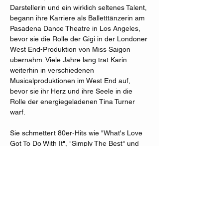
Darstellerin und ein wirklich seltenes Talent, 
begann ihre Karriere als Balletttänzerin am 
Pasadena Dance Theatre in Los Angeles, 
bevor sie die Rolle der Gigi in der Londoner 
West End-Produktion von Miss Saigon 
übernahm. Viele Jahre lang trat Karin 
weiterhin in verschiedenen 
Musicalproduktionen im West End auf, 
bevor sie ihr Herz und ihre Seele in die 
Rolle der energiegeladenen Tina Turner 
warf.
Sie schmettert 80er-Hits wie "What's Love 
Got To Do With It", "Simply The Best" und 
"Addicted to Love", bevor sie mit dem 
Publikum die ikonische Hymne "Let' Stay 
Together" zu singen.
Begleitet von einer phantastischen Band ist 
die "Typical Tina Show" einfach ein Must 
see!