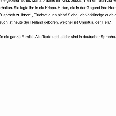
sie gebären sollte. Maria brachte ihr Kind, Jesus, in einem Stall zur W
alten. Sie legte ihn in die Krippe. Hirten, die in der Gegend ihre Her
 Er sprach zu ihnen: „Fürchtet euch nicht! Siehe, ich verkündige euch
euch ist heute der Heiland geboren, welcher ist Christus, der Herr.“.
r die ganze Familie. Alle Texte und Lieder sind in deutscher Sprache.