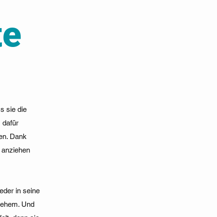
te
s sie die
 dafür
en. Dank
 anziehen
der in seine
hlehem. Und