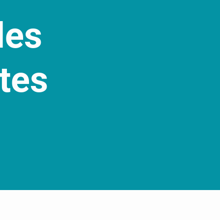
des
tes