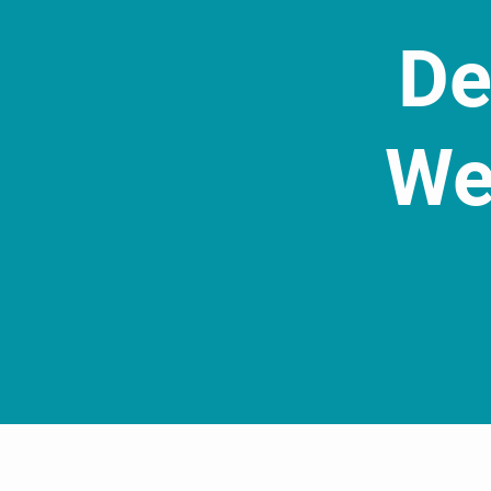
De
We