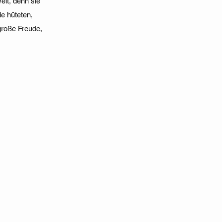
elt, denn sie
de hüteten,
 große Freude,