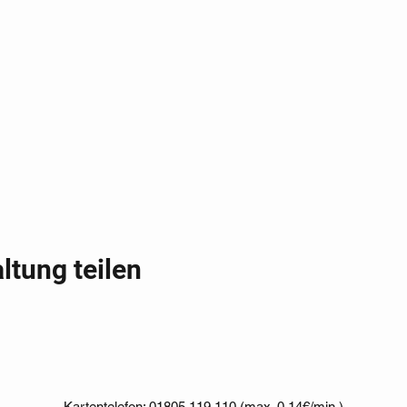
ltung teilen
Kartentelefon: 01805 119 110 (max. 0,14€/min.)