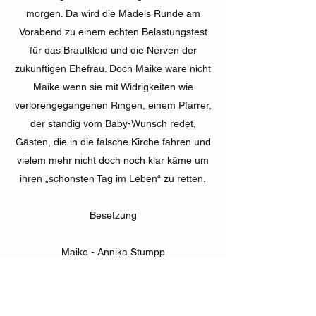
morgen. Da wird die Mädels Runde am
Vorabend zu einem echten Belastungstest
für das Brautkleid und die Nerven der
zukünftigen Ehefrau. Doch Maike wäre nicht
Maike wenn sie mit Widrigkeiten wie
verlorengegangenen Ringen, einem Pfarrer,
der ständig vom Baby-Wunsch redet,
Gästen, die in die falsche Kirche fahren und
vielem mehr nicht doch noch klar käme um
ihren „schönsten Tag im Leben“ zu retten.
Besetzung
Maike - Annika Stumpp
Lars - Niklas Lundßien, Francesco Ohmayer
Lisa - Hannah Rühl, Ramona Akgören
Matze - Mario Zuber