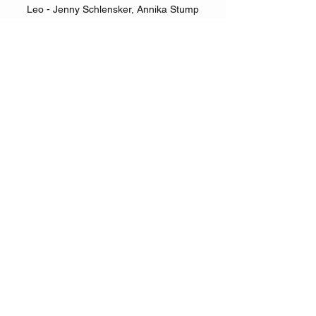
Leo - Jenny Schlensker, Annika Stump
Paul - Niklas Lundßien
Regie - Nadine Kühn
Buch - Oskar Maiwald
Musik - Marko Formanek
Liedtexte - Nadine Kühn
musikalische Assistenz - Maximilian
Reinhard
Kostüme - Andrea Mudrak
Bühne - Thomas Zeiße
Maske - Daniel Riedl
Eine Produktion des Theater Arnstadt
TERMINE