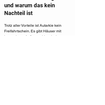
und warum das kein 
Nachteil ist
Trotz aller Vorteile ist Autarkie kein 
Freifahrtschein. Es gibt Häuser mit 
besonderen Auflagen, historische 
Bühnen mit engen Zufahrten, Open-Air-
Flächen mit Wetterrisiken oder 
kommunale Abläufe, die längere 
Vorläufe erfordern. Auch ein technisch 
autarkes Gastspiel muss sich in diese 
Realität einfügen.
Genau deshalb ist Erfahrung so 
wichtig. Gute Tourproduktionen kennen 
nicht nur ihre Stärken, sondern auch 
ihre Grenzen. Sie sagen klar, welche 
Voraussetzungen nötig sind, welche 