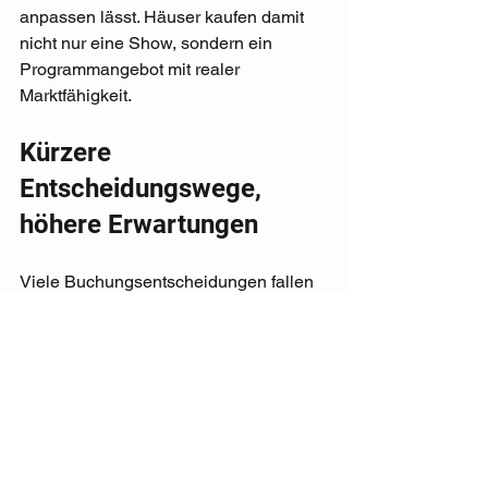
anpassen lässt. Häuser kaufen damit 
nicht nur eine Show, sondern ein 
Programmangebot mit realer 
Marktfähigkeit.
Kürzere 
Entscheidungswege, 
höhere Erwartungen
Viele Buchungsentscheidungen fallen 
heute unter engeren wirtschaftlichen 
Rahmenbedingungen. Das führt nicht 
automatisch zu mehr Vorsicht, aber zu 
genauerem Prüfen. Veranstalter 
schauen stärker auf Aufwand, 
Zielgruppenfit, technisches Risiko, 
mögliche Zusatzerlöse und 