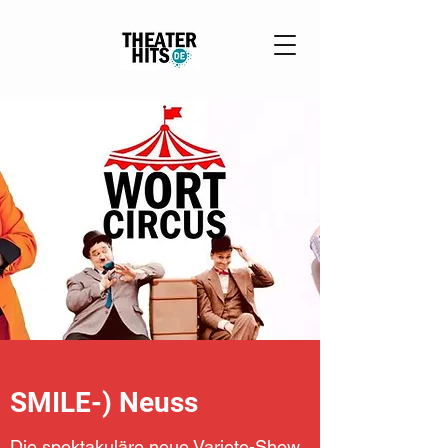
SMILE-) Neuss
Die spektakuläre neue Variete-Show