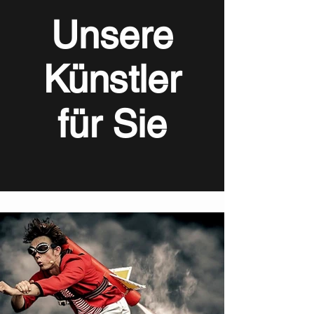
Unsere
Künstler
für Sie