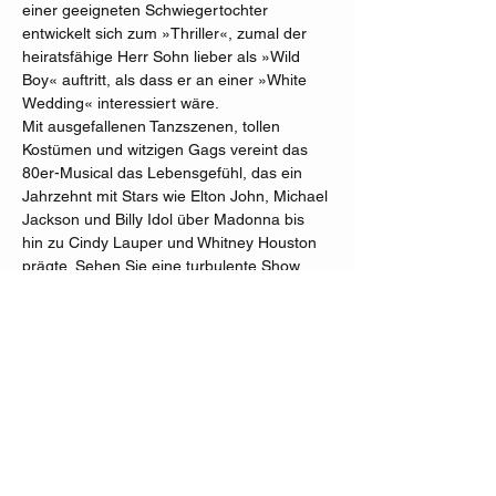
einer geeigneten Schwiegertochter 
entwickelt sich zum »Thriller«, zumal der 
heiratsfähige Herr Sohn lieber als »Wild 
Boy« auftritt, als dass er an einer »White 
Wedding« interessiert wäre.
Mit ausgefallenen Tanzszenen, tollen 
Kostümen und witzigen Gags vereint das 
80er-Musical das Lebensgefühl, das ein 
Jahrzehnt mit Stars wie Elton John, Michael 
Jackson und Billy Idol über Madonna bis 
hin zu Cindy Lauper und Whitney Houston 
prägte. Sehen Sie eine turbulente Show 
aus der Zeit der Schulterpolster und 
Zauberwürfel und mit ein bisschen Magie 
endet alles »In Harmony«!
Alle Texte sind in deutscher Sprache, alle 
Lieder in englischer Sprache.