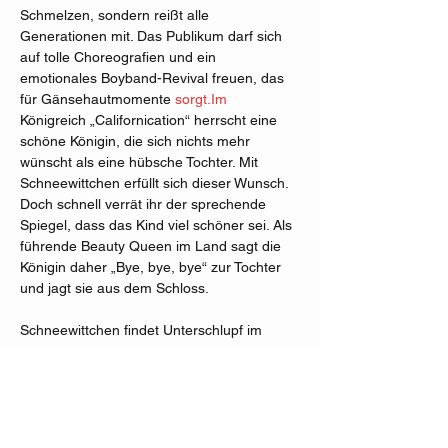
Schmelzen, sondern reißt alle 
Generationen mit. Das Publikum darf sich 
auf tolle Choreografien und ein 
emotionales Boyband-Revival freuen, das 
für Gänsehautmomente 
sorgt.Im
Königreich „Californication“ herrscht eine 
schöne Königin, die sich nichts mehr 
wünscht als eine hübsche Tochter. Mit 
Schneewittchen erfüllt sich dieser Wunsch. 
Doch schnell verrät ihr der sprechende 
Spiegel, dass das Kind viel schöner sei. Als 
führende Beauty Queen im Land sagt die 
Königin daher „Bye, bye, bye“ zur Tochter 
und jagt sie aus dem Schloss. 
Schneewittchen findet Unterschlupf im 
„House of Love“. Die Boyband freut sich 
und sagen hier sei „Everybody“ 
willkommen. Doch Schneewittchen hat nur 
eins im Sinn „When Will I Be Famous“. 
Darauf haben die Jungs eine Antwort: „Stay 